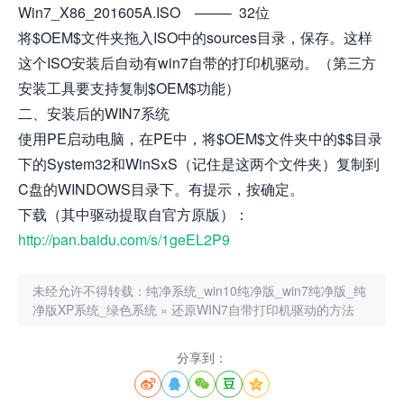
Win7_X86_201605A.ISO ——– 32位
将$OEM$文件夹拖入ISO中的sources目录，保存。这样
这个ISO安装后自动有win7自带的打印机驱动。（第三方
安装工具要支持复制$OEM$功能）
二、安装后的WIN7系统
使用PE启动电脑，在PE中，将$OEM$文件夹中的$$目录
下的System32和WinSxS（记住是这两个文件夹）复制到
C盘的WINDOWS目录下。有提示，按确定。
下载（其中驱动提取自官方原版）：
http://pan.baidu.com/s/1geEL2P9
未经允许不得转载：
纯净系统_win10纯净版_win7纯净版_纯
净版XP系统_绿色系统
»
还原WIN7自带打印机驱动的方法
分享到：




