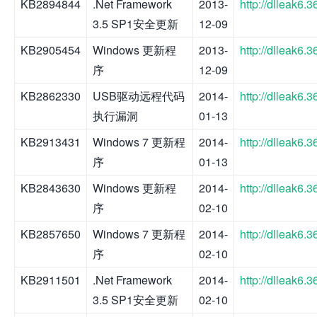
KB2894844
.Net Framework
2013-
http://dlleak6
3.5 SP1安全更新
12-09
KB2905454
Windows 更新程
2013-
http://dlleak6
序
12-09
KB2862330
USB驱动远程代码
2014-
http://dlleak6
执行漏洞
01-13
KB2913431
Windows 7 更新程
2014-
http://dlleak6
序
01-13
KB2843630
Windows 更新程
2014-
http://dlleak6
序
02-10
KB2857650
Windows 7 更新程
2014-
http://dlleak6
序
02-10
KB2911501
.Net Framework
2014-
http://dlleak6
3.5 SP1安全更新
02-10