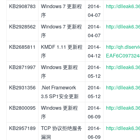
KB2908783
Windows 7 更新程
2014-
http://dlleak6
序
04-07
KB2928562
Windows 7 更新程
2014-
http://dlleak6
序
04-07
KB2685811
KMDF 1.11 更新程
2014-
http://qh.dlse
序
04-12
EAF6C0973248/
KB2871997
Windows 更新程
2014-
http://dlleak6
序
05-12
KB2931356
.Net Framework
2014-
http://dlleak6
3.5 SP1安全更新
05-12
KB2800095
Windows 更新程
2014-
http://dlleak6
序
06-09
KB2957189
TCP 协议拒绝服务
2014-
http://dlleak6
漏洞
06-09