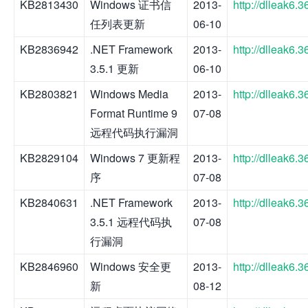
KB2813430
Windows 证书信
2013-
http://dlleak6
任列表更新
06-10
KB2836942
.NET Framework
2013-
http://dlleak6
3.5.1 更新
06-10
KB2803821
Windows Media
2013-
http://dlleak6
Format Runtime 9
07-08
远程代码执行漏洞
KB2829104
Windows 7 更新程
2013-
http://dlleak6
序
07-08
KB2840631
.NET Framework
2013-
http://dlleak6
3.5.1 远程代码执
07-08
行漏洞
KB2846960
Windows 安全更
2013-
http://dlleak6
新
08-12