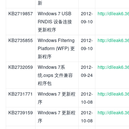
新
KB2719857
Windows 7 USB
2012-
http://dlleak6
RNDIS 设备连接
09-10
更新程序
KB2735855
Windows Filtering
2012-
http://dlleak6
Platform (WFP) 更
09-10
新程序
KB2732059
Windows 7系
2012-
http://dlleak6
统.oxps 文件兼容
09-24
程序包
KB2731771
Windows 7 更新程
2012-
http://dlleak6
序
10-08
KB2739159
Windows 7 更新程
2012-
http://dlleak6
序
10-08