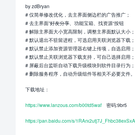
by zdBryan
# 仅简单修改优化，去主界面侧边栏的广告推广；
# 去主界面”
好友分享
、功能宝箱、找资源“按钮
# 解除主界面大小宽高限制，调整主界面默认大小
# 默认退出不驻留进程，可选启用关联浏览器下载
# 默认禁止添加资源管理器右键上传项，自选启用
# 默认禁止关联浏览器下载支持，可自己选择启用
# 屏蔽后台监听自动下载升级模块到软件目录行为
# 删除服务程序，自动升级组件等相关不必要文件
下载地址：
https://www.lanzous.com/b00td5waf
密码:9br5
https://pan.baidu.com/s/1RArx2utj7J_Fhbc38exSx