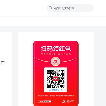

。百
所