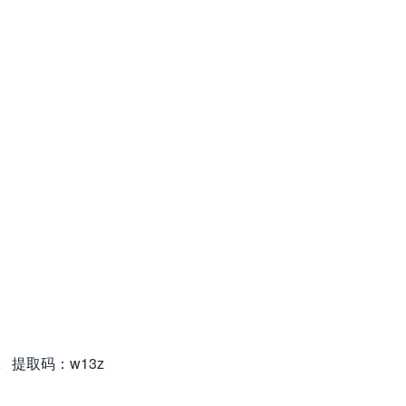
；
；
；
；
；
。
A
提取码：w13z