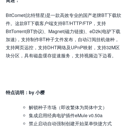
简述：
BitComet(比特彗星)是一款高效专业的国产老牌BT下载软
件。这款BT下载客户端支持BT/HTTP/FTP，支持
BitTorrent(BT协议)、Magnet(磁力链接)、eD2k(电驴下载
加速)，支持制作BT种子文件发布，自动订阅挂机做种，
支持网页远控，支持DHT网络及UPnP映射，支持32M区
块分区，具有磁盘缓存提速服务，支持视频边下边看。
特点说明：by 小樱
解锁种子市场（即改繁体为简体中文）
集成启用经典电驴插件eMule v0.50a
禁止启动自动强制创建开始菜单快捷方式