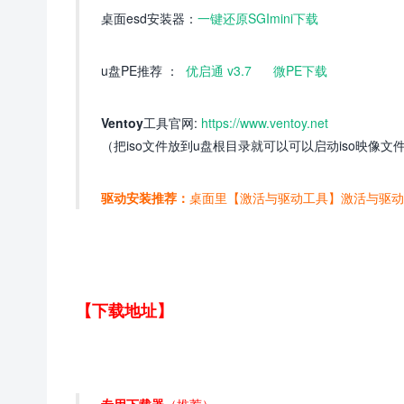
桌面esd安装器：
一键还原SGImini下载
u盘PE推荐 ：
优启通 v3.7
微PE下载
Ventoy
工具官网:
https://www.ventoy.net
（把iso文件放到u盘根目录就可以可以启动iso映像文件，wi
驱动安装推荐：
桌面里【激活与驱动工具】激活与驱动
【下载地址】