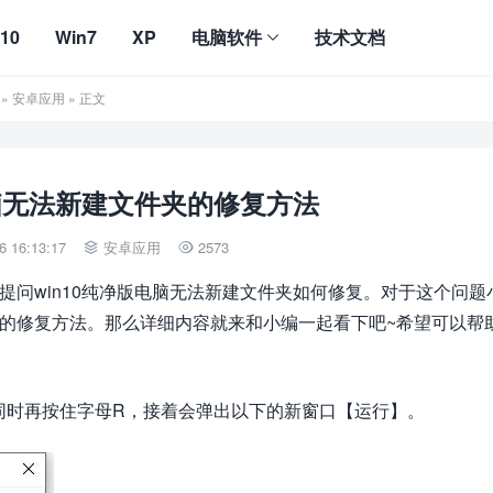
10
Win7
XP
电脑软件
技术文档
»
安卓应用
» 正文
电脑无法新建文件夹的修复方法
 16:13:17
安卓应用
2573


伴提问win10纯净版电脑无法新建文件夹如何修复。对于这个问题
件夹的修复方法。那么详细内容就来和小编一起看下吧~希望可以帮
的同时再按住字母R，接着会弹出以下的新窗口【运行】。