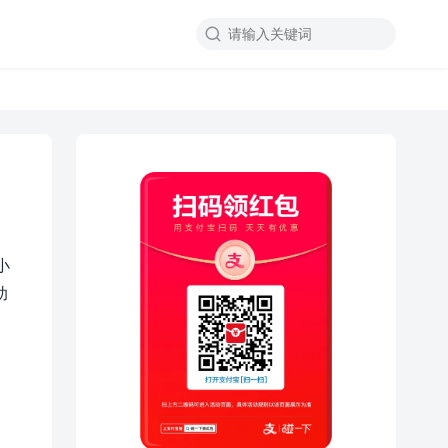

小
助