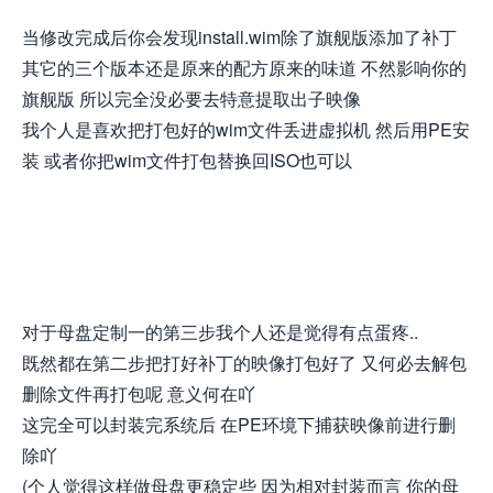
当修改完成后你会发现install.wim除了旗舰版添加了补丁
其它的三个版本还是原来的配方原来的味道 不然影响你的
旗舰版 所以完全没必要去特意提取出子映像
我个人是喜欢把打包好的wim文件丢进虚拟机 然后用PE安
装 或者你把wim文件打包替换回ISO也可以
对于母盘定制一的第三步我个人还是觉得有点蛋疼..
既然都在第二步把打好补丁的映像打包好了 又何必去解包
删除文件再打包呢 意义何在吖
这完全可以封装完系统后 在PE环境下捕获映像前进行删
除吖
(个人觉得这样做母盘更稳定些 因为相对封装而言 你的母