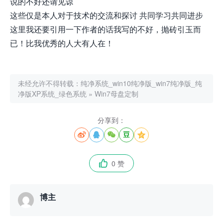
说的不好还请见谅
这些仅是本人对于技术的交流和探讨 共同学习共同进步
这里我还要引用一下作者的话我写的不好，抛砖引玉而
已！比我优秀的人大有人在！
未经允许不得转载：
纯净系统_win10纯净版_win7纯净版_纯
净版XP系统_绿色系统
»
Win7母盘定制
分享到：





0 赞

博主