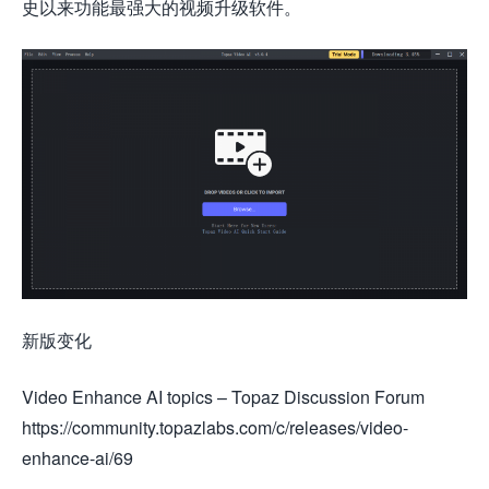
史以来功能最强大的视频升级软件。
新版变化
Video Enhance AI topics – Topaz Discussion Forum
https://community.topazlabs.com/c/releases/video-
enhance-ai/69