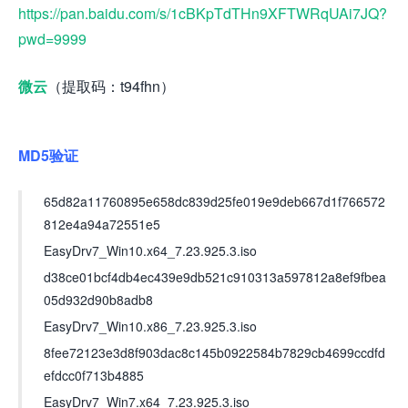
https://pan.baidu.com/s/1cBKpTdTHn9XFTWRqUAi7JQ?
pwd=9999
微云
（提取码：t94fhn）
MD5验证
65d82a11760895e658dc839d25fe019e9deb667d1f766572
812e4a94a72551e5
EasyDrv7_Win10.x64_7.23.925.3.iso
d38ce01bcf4db4ec439e9db521c910313a597812a8ef9fbea
05d932d90b8adb8
EasyDrv7_Win10.x86_7.23.925.3.iso
8fee72123e3d8f903dac8c145b0922584b7829cb4699ccdfd
efdcc0f713b4885
EasyDrv7_Win7.x64_7.23.925.3.iso