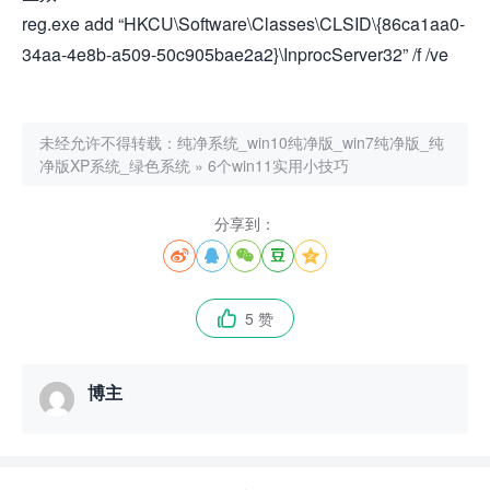
reg.exe add “HKCU\Software\Classes\CLSID\{86ca1aa0-
34aa-4e8b-a509-50c905bae2a2}\InprocServer32” /f /ve
未经允许不得转载：
纯净系统_win10纯净版_win7纯净版_纯
净版XP系统_绿色系统
»
6个win11实用小技巧
分享到：





5 赞

博主