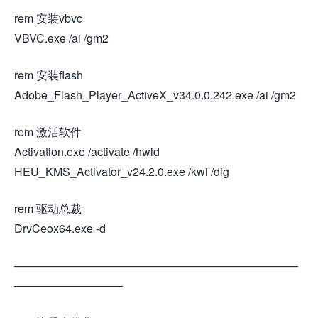
rem 安装vbvc
VBVC.exe /ai /gm2
rem 安装flash
Adobe_Flash_Player_ActiveX_v34.0.0.242.exe /ai /gm2
rem 激活软件
Activation.exe /activate /hwid
HEU_KMS_Activator_v24.2.0.exe /kwi /dig
rem 驱动总裁
DrvCeox64.exe -d
—————————————————————————
—————————–