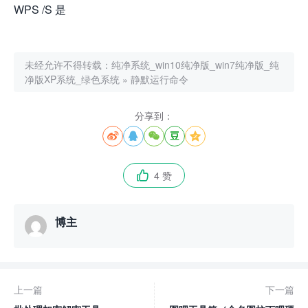
WPS /S 是
未经允许不得转载：
纯净系统_win10纯净版_win7纯净版_纯
净版XP系统_绿色系统
»
静默运行命令
分享到：





4 赞

博主
上一篇
下一篇