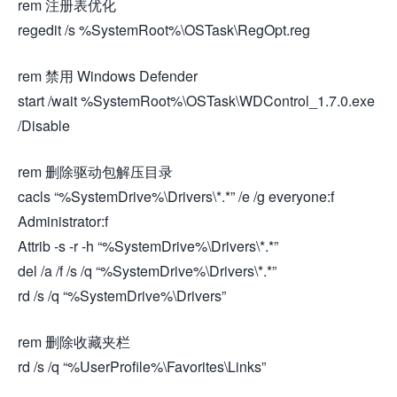
rem 注册表优化
regedit /s %SystemRoot%\OSTask\RegOpt.reg
rem 禁用 Windows Defender
start /wait %SystemRoot%\OSTask\WDControl_1.7.0.exe
/Disable
rem 删除驱动包解压目录
cacls “%SystemDrive%\Drivers\*.*” /e /g everyone:f
Administrator:f
Attrib -s -r -h “%SystemDrive%\Drivers\*.*”
del /a /f /s /q “%SystemDrive%\Drivers\*.*”
rd /s /q “%SystemDrive%\Drivers”
rem 删除收藏夹栏
rd /s /q “%UserProfile%\Favorites\Links”