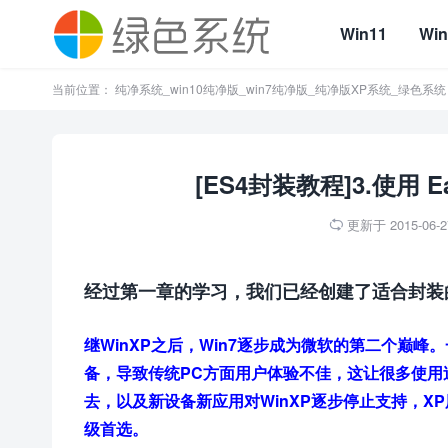
Win11
Win
当前位置：
纯净系统_win10纯净版_win7纯净版_纯净版XP系统_绿色系统
[ES4封装教程]3.使用 Eas
更新于 2015-06-27

经过第一章的学习，我们已经创建了适合封装
继WinXP之后，Win7逐步成为微软的第二个巅
备，导致传统PC方面用户体验不佳，这让很多使用过W
去，以及新设备新应用对WinXP逐步停止支持，XP
级首选。