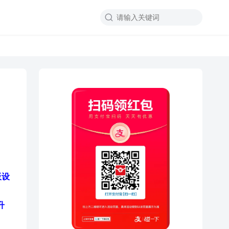

。
板设
升