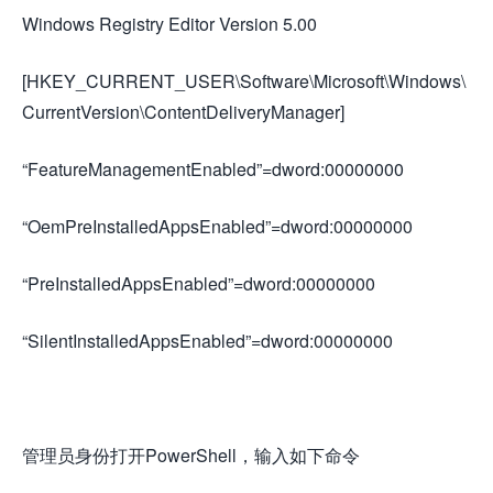
Windows Registry Editor Version 5.00
[HKEY_CURRENT_USER\Software\Microsoft\Windows\
CurrentVersion\ContentDeliveryManager]
“FeatureManagementEnabled”=dword:00000000
“OemPreInstalledAppsEnabled”=dword:00000000
“PreInstalledAppsEnabled”=dword:00000000
“SilentInstalledAppsEnabled”=dword:00000000
管理员身份打开PowerShell，输入如下命令